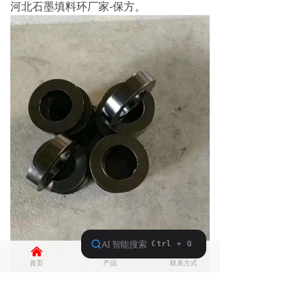
河北石墨填料环厂家-保方。
낀
뀵
넙
首页
产品
联系方式