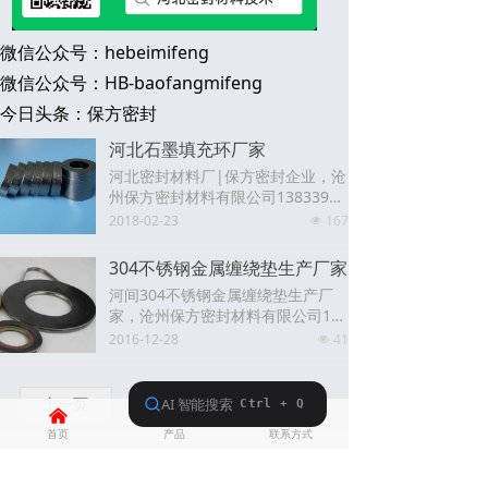
微信公众号：hebeimifeng
微信公众号：HB-baofangmifeng
今日头条：保方密封
河北石墨填充环厂家
河北密封材料厂|保方密封企业，沧
州保方密封材料有限公司13833985
928
2018-02-23
167
넶
304不锈钢金属缠绕垫生产厂家
河间304不锈钢金属缠绕垫生产厂
家，沧州保方密封材料有限公司138
33985928，沧州石墨缠绕垫专厂
2016-12-28
41
넶
家。
上一页
1
/
1
下一页
낀
뀵
넙
首页
产品
联系方式
关于我们
产品
行业资讯
联系我们