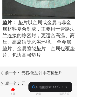
垫片
： 垫片以金属或金属与非金
属材料复合制成，主要用于管路法
兰连接的静密封，更适合高温、高
压、高腐蚀等恶劣环境。 全金属
垫片、金属缠绕垫片、金属包覆垫
片、包边高强垫片
前一个：
无石棉垫片|非石棉垫片
ꄴ
后一个：
无
ꄲ
낀
뀵
넙
首页
产品
联系方式