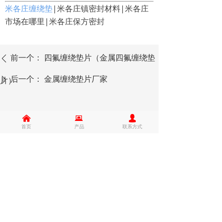
米各庄缠绕垫
|米各庄镇密封材料|米各庄
市场在哪里|米各庄保方密封
前一个：
四氟缠绕垫片（金属四氟缠绕垫
ꄴ
后一个：
金属缠绕垫片厂家
片）
ꄲ
낀
뀵
넙
首页
产品
联系方式
关于我们
产品
行业资讯
联系我们