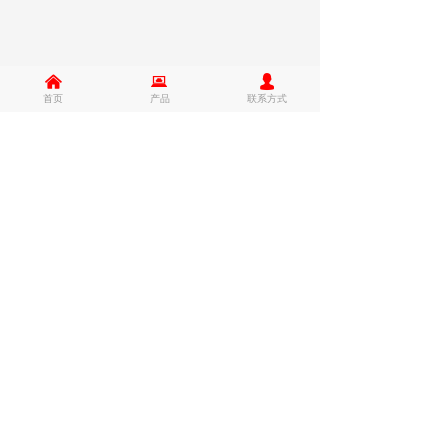
낀
뀵
넙
首页
产品
联系方式
关于我们
产品
行业资讯
联系我们
联系我们
河北省沧州市河间市留古寺镇
0317-3833643
0317-3833206
baofangmifeng@163.com
微信
넡
版权所有 ©
沧州保方密封材料有限公司