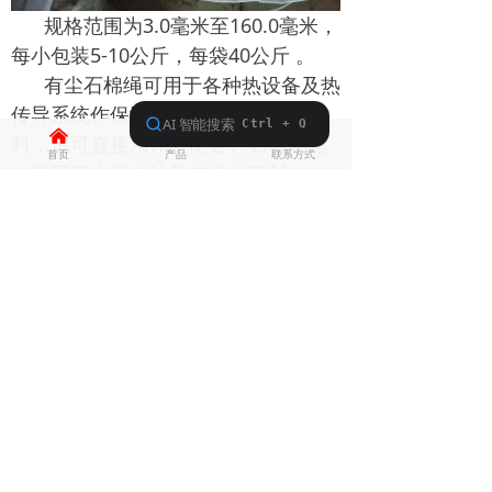
规格范围为3.0毫米至160.0毫米，
每小包装5-10公斤，每袋40公斤 。
有尘石棉绳可用于各种热设备及热
传导系统作保温隔热材料或填衬材
낀
뀵
넙
料，也可直接用作复制各种石棉制品
首页
产品
联系方式
，常用于水暖或法兰连接的密封 。
在汽车维修中，可用于发动机曲轴
油封或泄漏的液压管接头作为密封填
料。
使用方法为将外表涂抹薄薄一层漆
或黄油的石棉绳，向需要密封的部位
缠绕或填砸 。
石棉纤维具有耐酸、耐碱、隔热、
绝缘、耐高温和隔音等特性