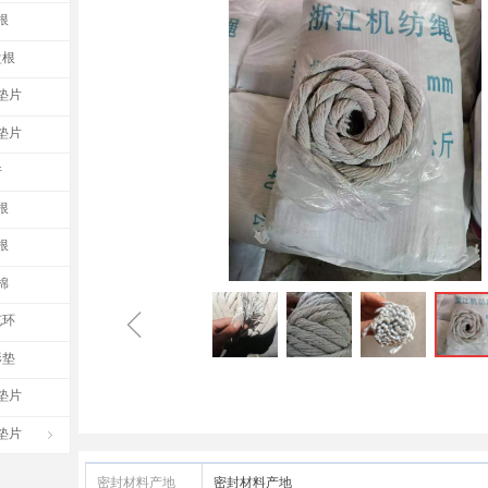
根
盘根
垫片
垫片
件
根
根
棉
ꁆ
充环
形垫
垫片
垫片
ꁇ
密封材料产地
密封材料产地