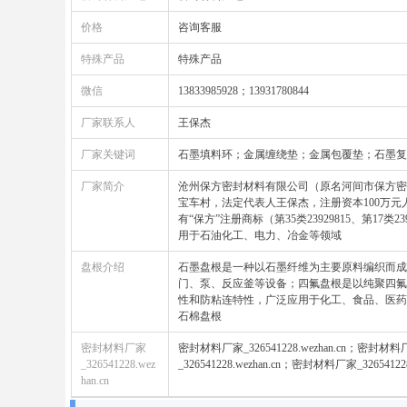
价格
咨询客服
特殊产品
特殊产品
微信
13833985928；13931780844
厂家联系人
王保杰
厂家关键词
石墨填料环；金属缠绕垫；金属包覆垫；石墨复
厂家简介
沧州保方密封材料有限公司（原名河间市保方密封
宝车村，法定代表人王保杰，注册资本100万元
有“保方”注册商标（第35类23929815、第1
用于石油化工、电力、冶金等领域‌
盘根介绍
石墨盘根是一种以石墨纤维为主要原料编织而成
门、泵、反应釜等设备‌；四氟盘根是以纯聚四氟
性和防粘连特性，广泛应用于化工、食品、医药
石棉盘根
密封材料厂家
密封材料厂家_326541228.wezhan.cn；密封材料厂家
_326541228.wez
_326541228.wezhan.cn；密封材料厂家_326541228.
han.cn