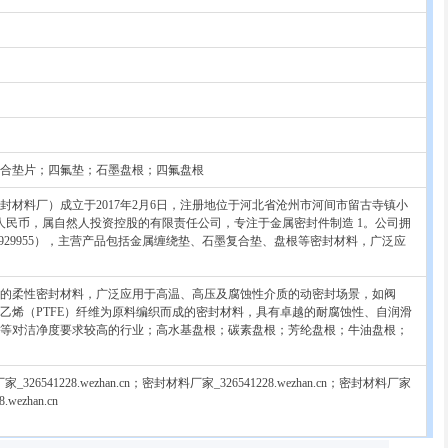
合垫片；四氟垫；石墨盘根；四氟盘根
材料厂）成立于2017年2月6日，注册地位于河北省沧州市河间市留古寺镇小
人民币，属自然人投资控股的有限责任公司，专注于金属密封件制造‌ 1。公司拥
7类23929955），主营产品包括金属缠绕垫、石墨复合垫、盘根等密封材料，广泛应
的柔性密封材料，广泛应用于高温、高压及腐蚀性介质的动密封场景，如阀
乙烯（PTFE）纤维为原料编织而成的密封材料，具有卓越的耐腐蚀性、自润滑
等对洁净度要求较高的行业‌；高水基盘根；碳素盘根；芳纶盘根；牛油盘根；
_326541228.wezhan.cn；密封材料厂家_326541228.wezhan.cn；密封材料厂家
wezhan.cn