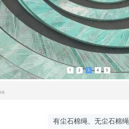
1
2
3
4
5
棉绳
有尘石棉绳、无尘石棉绳