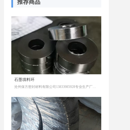
推荐商品
石墨填料环
沧州保方密封材料有限公司13833985928专业生产厂家，石墨填料环是一种以石墨为主要材料的密封元件，广泛应用于高温、高压或腐蚀性介质的密封场景。以下是其关键特性及应用要点：
1. ‌材料与结构‌
基础材料‌：通常由高纯度石墨（鳞片石墨或柔性石墨）制成，部分产品会复合金属增强层（如不锈钢丝网）以提高机械强度‌
1
2。
特殊处理‌：部分石墨填料环经过深冷或化学改性，以适应超低温（如-162℃）或强酸/碱环境‌