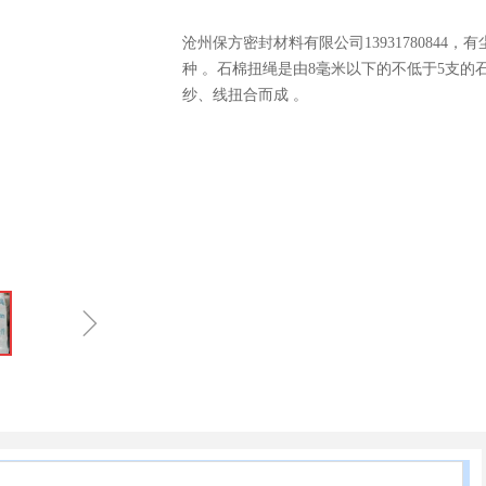
沧州保方密封材料有限公司1393178084
种 。石棉扭绳是由8毫米以下的不低于5支的
纱、线扭合而成 。
ꁇ