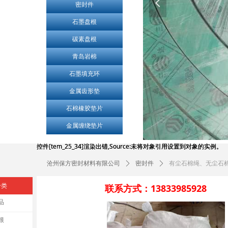
넳
密封件
石墨盘根
碳素盘根
青岛岩棉
石墨填充环
金属齿形垫
石棉橡胶垫片
金属缠绕垫片
控件[tem_25_34]渲染出错,Source:未将对象引用设置到对象的实例。
控件[tem_25_34]渲染出错,Source:未将对象引用设置到对象的实例。
沧州保方密封材料有限公司
ꄲ
密封件
ꄲ
有尘石棉绳、无尘石
分类
联系方式：13833985928
品
根