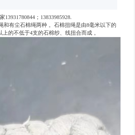
80844；13833985928.
和有尘石棉绳两种 。石棉扭绳是由8毫米以下的
以上的不低于4支的石棉纱、线扭合而成 。