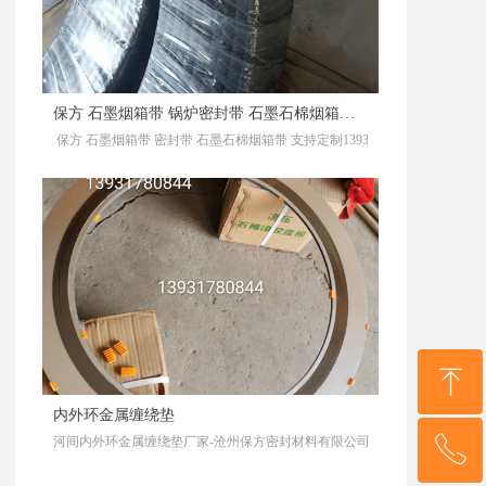
保方 石墨烟箱带 锅炉密封带 石墨石棉烟箱带 支持定制
保方 石墨烟箱带 密封带 石墨石棉烟箱带 支持定制13931780844，沧州
ꁸ
内外环金属缠绕垫
河间内外环金属缠绕垫厂家-沧州保方密封材料有限公司13931780844，
ꂅ
回到顶部