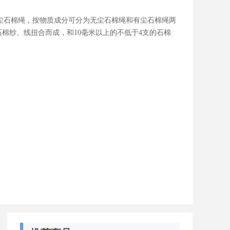
4，有尘石棉绳，按物质成分可分为无尘石棉绳和有尘石棉绳两
石棉纱、线扭合而成，和10毫米以上的不低于4支的石棉