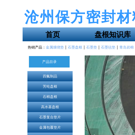
沧州保方密封材
首页
盘根知识库
热销产品：
金属缠绕垫
|
石墨盘根
|
石墨垫
|
石墨毡垫
|
青岛岩棉
产品目录
四氟制品
芳纶盘根
石棉盘根
高水基盘根
石墨复合垫片
金属包覆垫片