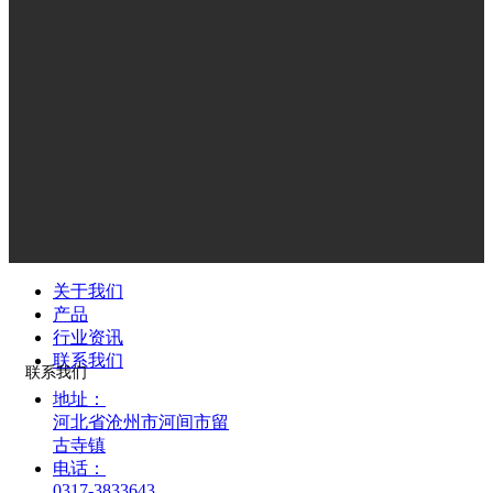
关于我们
产品
行业资讯
联系我们
联系我们
地址：
河北省沧州市河间市留
古寺镇
电话：
0317-3833643